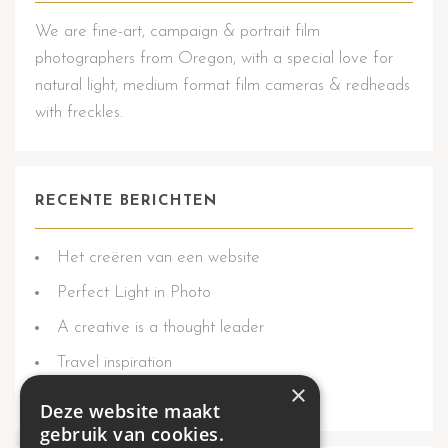
We are fine-art, campaign & portrait film
photographers from Oregon, with a special love for
natural light, medium format film cameras & redheads
with freckles.
RECENTE BERICHTEN
Het creëren van een website
Perfect Light in Photo
A creative is a thought leader
Travel inspiration
×
Yellow mood and autumn things
Deze website maakt
gebruik van cookies.